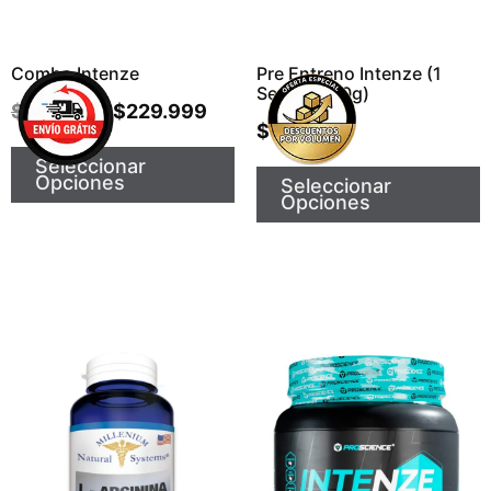
Combo Intenze
Pre Entreno Intenze (1
Servicio/30g)
$
284.999
$
229.999
$
5.999
Seleccionar
Opciones
Seleccionar
Opciones