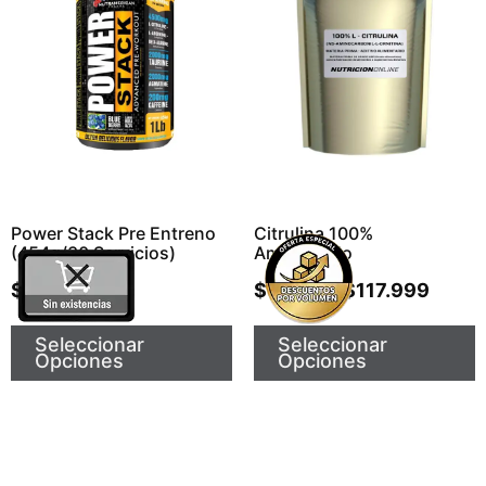
Power Stack Pre Entreno
Citrulina 100%
(454g/30 Servicios)
Aminoacido
$
129.990
$
59.999
$
117.999
-
Seleccionar
Seleccionar
Opciones
Opciones