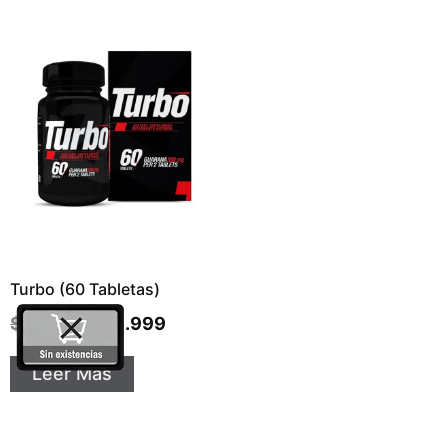
Turbo (60 Tabletas)
$
72.000
$
65.999
Leer Más