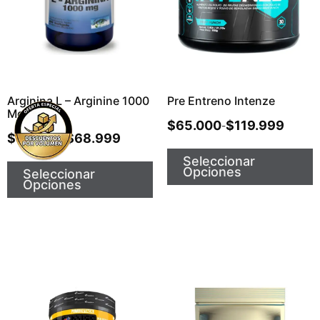
Arginina L – Arginine 1000
Pre Entreno Intenze
Mg
$
65.000
$
119.999
-
$
50.999
$
68.999
-
Seleccionar
Opciones
Seleccionar
Opciones