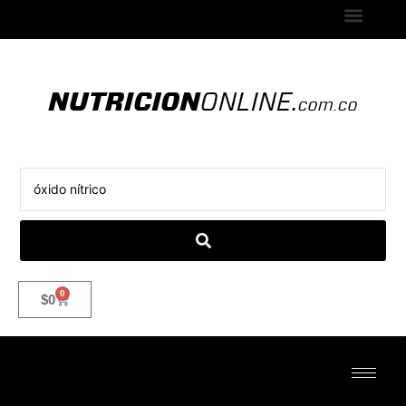
0
$
0