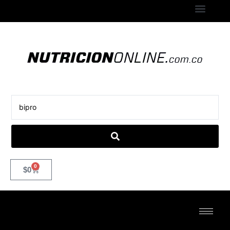
0
$
0